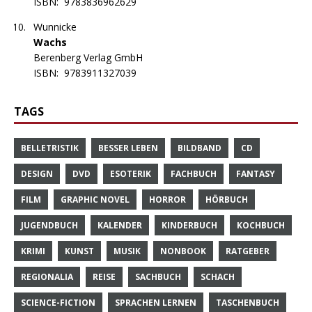
ISBN:
9783836962629
Wunnicke
Wachs
Berenberg Verlag GmbH
ISBN:
9783911327039
TAGS
BELLETRISTIK
BESSER LEBEN
BILDBAND
CD
DESIGN
DVD
ESOTERIK
FACHBUCH
FANTASY
FILM
GRAPHIC NOVEL
HORROR
HÖRBUCH
JUGENDBUCH
KALENDER
KINDERBUCH
KOCHBUCH
KRIMI
KUNST
MUSIK
NONBOOK
RATGEBER
REGIONALIA
REISE
SACHBUCH
SCHACH
SCIENCE-FICTION
SPRACHEN LERNEN
TASCHENBUCH