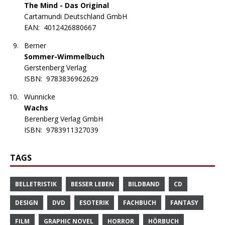
The Mind - Das Original
Cartamundi Deutschland GmbH
EAN:
4012426880667
Berner
Sommer-Wimmelbuch
Gerstenberg Verlag
ISBN:
9783836962629
Wunnicke
Wachs
Berenberg Verlag GmbH
ISBN:
9783911327039
TAGS
BELLETRISTIK
BESSER LEBEN
BILDBAND
CD
DESIGN
DVD
ESOTERIK
FACHBUCH
FANTASY
FILM
GRAPHIC NOVEL
HORROR
HÖRBUCH