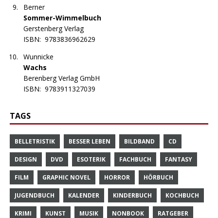
Berner
Sommer-Wimmelbuch
Gerstenberg Verlag
ISBN:
9783836962629
Wunnicke
Wachs
Berenberg Verlag GmbH
ISBN:
9783911327039
TAGS
BELLETRISTIK
BESSER LEBEN
BILDBAND
CD
DESIGN
DVD
ESOTERIK
FACHBUCH
FANTASY
FILM
GRAPHIC NOVEL
HORROR
HÖRBUCH
JUGENDBUCH
KALENDER
KINDERBUCH
KOCHBUCH
KRIMI
KUNST
MUSIK
NONBOOK
RATGEBER