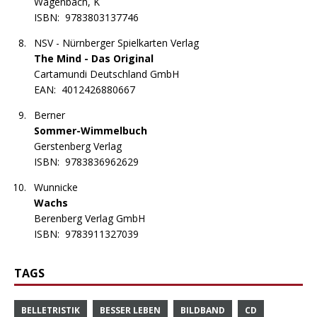
Wagenbach, K
ISBN:
9783803137746
NSV - Nürnberger Spielkarten Verlag
The Mind - Das Original
Cartamundi Deutschland GmbH
EAN:
4012426880667
Berner
Sommer-Wimmelbuch
Gerstenberg Verlag
ISBN:
9783836962629
Wunnicke
Wachs
Berenberg Verlag GmbH
ISBN:
9783911327039
TAGS
BELLETRISTIK
BESSER LEBEN
BILDBAND
CD