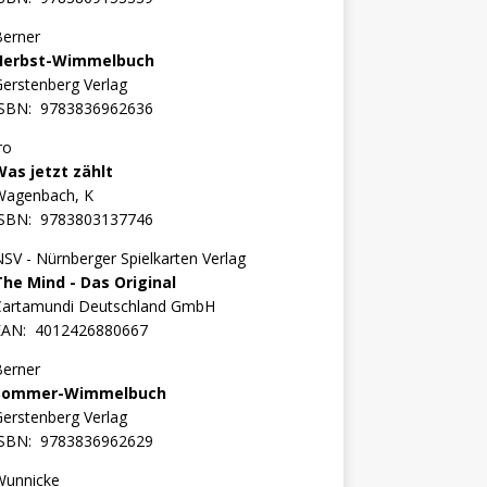
Berner
Herbst-Wimmelbuch
erstenberg Verlag
ISBN:
9783836962636
ro
Was jetzt zählt
Wagenbach, K
ISBN:
9783803137746
SV - Nürnberger Spielkarten Verlag
The Mind - Das Original
Cartamundi Deutschland GmbH
EAN:
4012426880667
Berner
Sommer-Wimmelbuch
erstenberg Verlag
ISBN:
9783836962629
Wunnicke