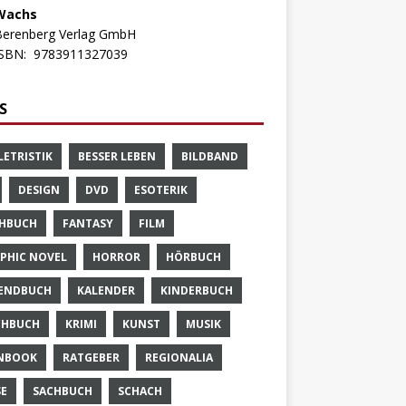
Wachs
Berenberg Verlag GmbH
ISBN:
9783911327039
S
LETRISTIK
BESSER LEBEN
BILDBAND
DESIGN
DVD
ESOTERIK
HBUCH
FANTASY
FILM
PHIC NOVEL
HORROR
HÖRBUCH
ENDBUCH
KALENDER
KINDERBUCH
CHBUCH
KRIMI
KUNST
MUSIK
NBOOK
RATGEBER
REGIONALIA
SE
SACHBUCH
SCHACH