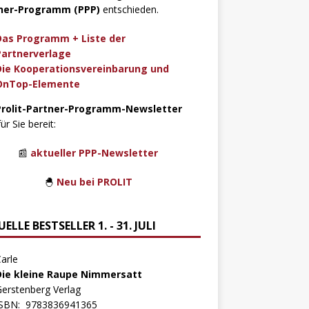
ner-Programm (PPP)
entschieden.
Das Programm + Liste der
Partnerverlage
Die Kooperationsvereinbarung und
OnTop-Elemente
Prolit-Partner-Programm-Newsletter
für Sie bereit:
📰
aktueller PPP-Newsletter
🐣
Neu bei PROLIT
ELLE BESTSELLER 1. - 31. JULI
arle
Die kleine Raupe Nimmersatt
erstenberg Verlag
ISBN:
9783836941365