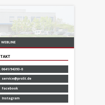
WEBLINE
TAKT
. 0641/94393-0
service@prolit.de
Facebook
Instagram