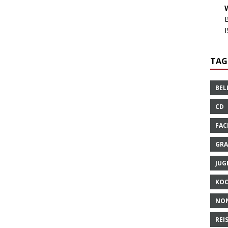
TAG
BEL
CD
FAC
GRA
JUG
KO
NO
REI