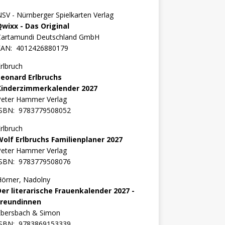
SV - Nürnberger Spielkarten Verlag
Qwixx - Das Original
Cartamundi Deutschland GmbH
EAN:
4012426880179
rlbruch
Leonard Erlbruchs
Kinderzimmerkalender 2027
Peter Hammer Verlag
ISBN:
9783779508052
rlbruch
Wolf Erlbruchs Familienplaner 2027
Peter Hammer Verlag
ISBN:
9783779508076
örner, Nadolny
Der literarische Frauenkalender 2027 -
Freundinnen
Ebersbach & Simon
ISBN:
9783869153339