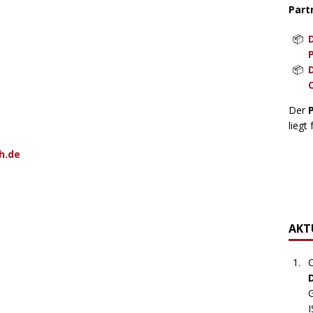
Part
Der
liegt 
h.de
AKTU
C
G