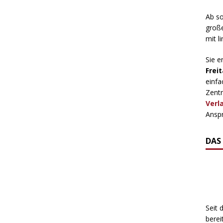
Ab so
große
mit l
Sie e
Freit
einfa
Zentr
Verl
Anspr
DAS
Seit 
berei