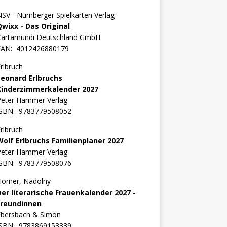
SV - Nürnberger Spielkarten Verlag
Qwixx - Das Original
Cartamundi Deutschland GmbH
EAN:
4012426880179
rlbruch
Leonard Erlbruchs
Kinderzimmerkalender 2027
Peter Hammer Verlag
ISBN:
9783779508052
rlbruch
Wolf Erlbruchs Familienplaner 2027
Peter Hammer Verlag
ISBN:
9783779508076
örner, Nadolny
Der literarische Frauenkalender 2027 -
Freundinnen
Ebersbach & Simon
ISBN:
9783869153339