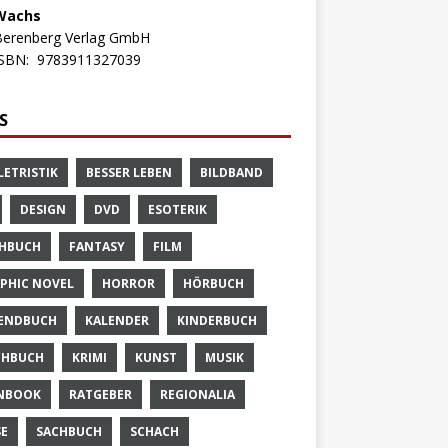
Wachs
Berenberg Verlag GmbH
ISBN:
9783911327039
S
LETRISTIK
BESSER LEBEN
BILDBAND
DESIGN
DVD
ESOTERIK
HBUCH
FANTASY
FILM
PHIC NOVEL
HORROR
HÖRBUCH
ENDBUCH
KALENDER
KINDERBUCH
CHBUCH
KRIMI
KUNST
MUSIK
NBOOK
RATGEBER
REGIONALIA
SE
SACHBUCH
SCHACH