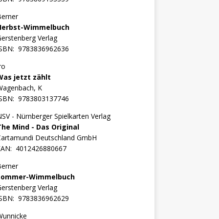
Berner
Herbst-Wimmelbuch
erstenberg Verlag
ISBN:
9783836962636
ro
Was jetzt zählt
Wagenbach, K
ISBN:
9783803137746
SV - Nürnberger Spielkarten Verlag
The Mind - Das Original
Cartamundi Deutschland GmbH
EAN:
4012426880667
Berner
Sommer-Wimmelbuch
erstenberg Verlag
ISBN:
9783836962629
Wunnicke