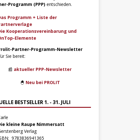
ner-Programm (PPP)
entschieden.
Das Programm + Liste der
Partnerverlage
Die Kooperationsvereinbarung und
OnTop-Elemente
Prolit-Partner-Programm-Newsletter
für Sie bereit:
📰
aktueller PPP-Newsletter
🐣
Neu bei PROLIT
ELLE BESTSELLER 1. - 31. JULI
arle
Die kleine Raupe Nimmersatt
erstenberg Verlag
ISBN:
9783836941365