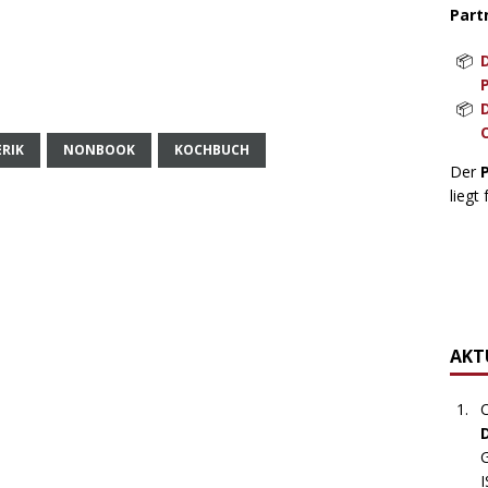
Part
RIK
NONBOOK
KOCHBUCH
Der
liegt 
AKTU
C
G