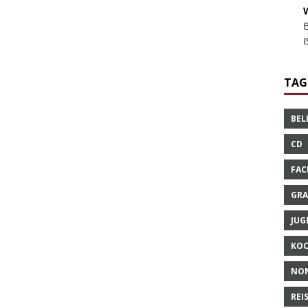
TAG
BEL
CD
FAC
GRA
JUG
KO
NO
REI