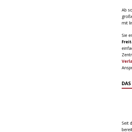
Ab so
große
mit l
Sie e
Freit
einfa
Zentr
Verl
Anspr
DAS
Seit 
berei