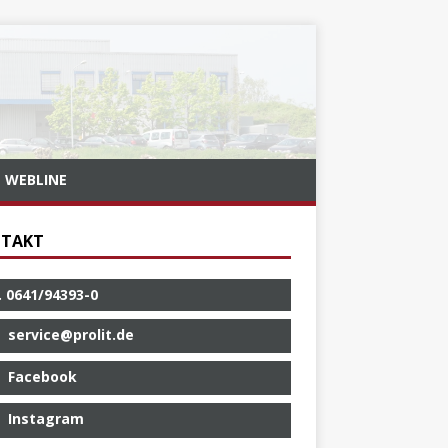
WEBLINE
TAKT
. 0641/94393-0
service@prolit.de
Facebook
Instagram