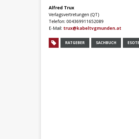
Alfred Trux
Verlagsvertretungen (QT)
Telefon: 004369911652089
E-Mail:
trux@kabeltvgmunden.at
RATGEBER
SACHBUCH
ESOTE