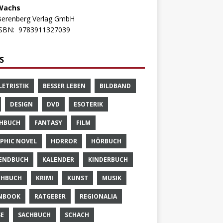
Wachs
Berenberg Verlag GmbH
ISBN:
9783911327039
S
LETRISTIK
BESSER LEBEN
BILDBAND
DESIGN
DVD
ESOTERIK
HBUCH
FANTASY
FILM
PHIC NOVEL
HORROR
HÖRBUCH
ENDBUCH
KALENDER
KINDERBUCH
CHBUCH
KRIMI
KUNST
MUSIK
NBOOK
RATGEBER
REGIONALIA
SE
SACHBUCH
SCHACH