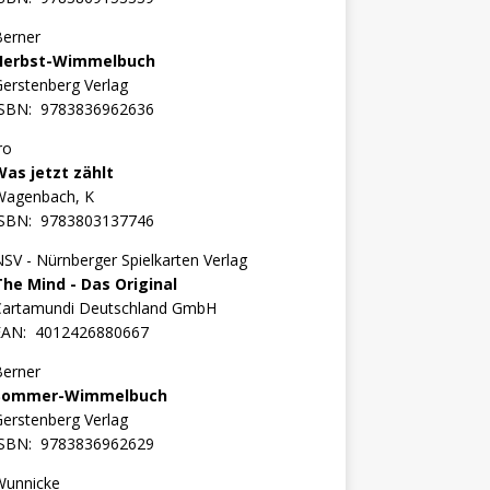
Berner
Herbst-Wimmelbuch
erstenberg Verlag
ISBN:
9783836962636
ro
Was jetzt zählt
Wagenbach, K
ISBN:
9783803137746
SV - Nürnberger Spielkarten Verlag
The Mind - Das Original
Cartamundi Deutschland GmbH
EAN:
4012426880667
Berner
Sommer-Wimmelbuch
erstenberg Verlag
ISBN:
9783836962629
Wunnicke