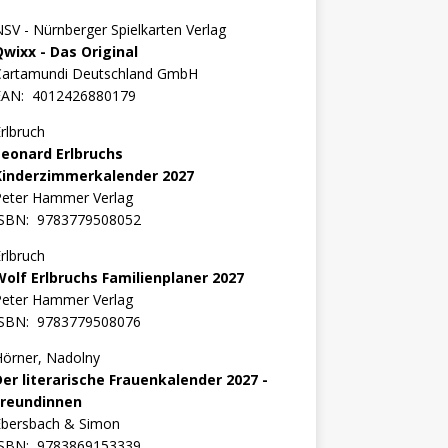
SV - Nürnberger Spielkarten Verlag
Qwixx - Das Original
Cartamundi Deutschland GmbH
EAN:
4012426880179
rlbruch
Leonard Erlbruchs
Kinderzimmerkalender 2027
Peter Hammer Verlag
ISBN:
9783779508052
rlbruch
Wolf Erlbruchs Familienplaner 2027
Peter Hammer Verlag
ISBN:
9783779508076
örner, Nadolny
Der literarische Frauenkalender 2027 -
Freundinnen
Ebersbach & Simon
ISBN:
9783869153339