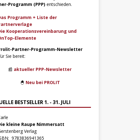
ner-Programm (PPP)
entschieden.
Das Programm + Liste der
Partnerverlage
Die Kooperationsvereinbarung und
OnTop-Elemente
Prolit-Partner-Programm-Newsletter
für Sie bereit:
📰
aktueller PPP-Newsletter
🐣
Neu bei PROLIT
ELLE BESTSELLER 1. - 31. JULI
arle
Die kleine Raupe Nimmersatt
erstenberg Verlag
ISBN:
9783836941365