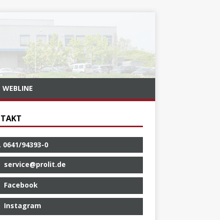
WEBLINE
TAKT
. 0641/94393-0
service@prolit.de
Facebook
Instagram