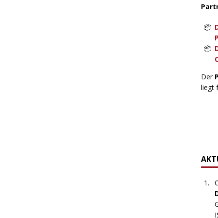
Part
Der
liegt 
AKTU
C
G