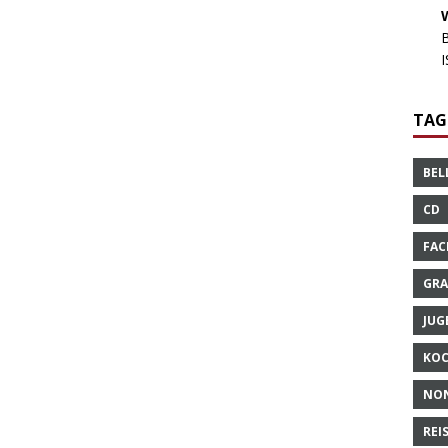
TAG
BEL
CD
FAC
GRA
JUG
KO
NO
REI