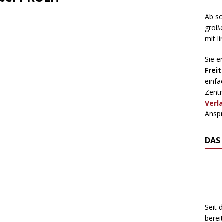
Ab so
große
mit l
Sie e
Freit
einfa
Zentr
Verl
Anspr
DAS
Seit 
berei