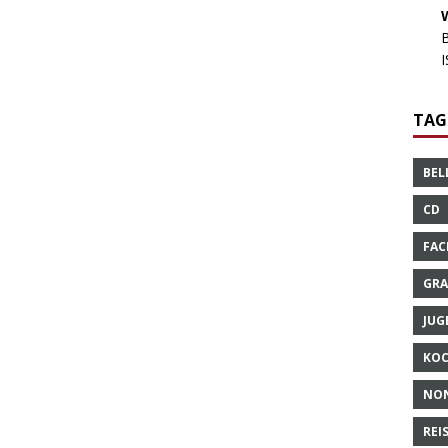
TAG
BEL
CD
FAC
GRA
JUG
KO
NO
REI