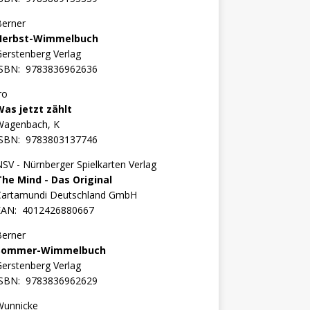
Berner
Herbst-Wimmelbuch
erstenberg Verlag
ISBN:
9783836962636
ro
Was jetzt zählt
Wagenbach, K
ISBN:
9783803137746
SV - Nürnberger Spielkarten Verlag
The Mind - Das Original
Cartamundi Deutschland GmbH
EAN:
4012426880667
Berner
Sommer-Wimmelbuch
erstenberg Verlag
ISBN:
9783836962629
Wunnicke