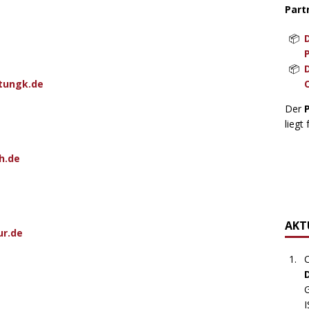
Part
etungk.de
Der
liegt 
h.de
AKTU
ur.de
C
G