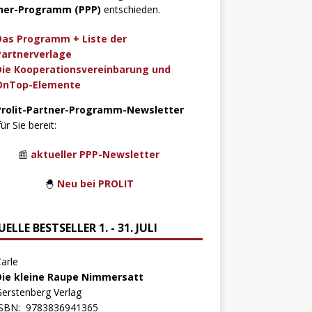
ner-Programm (PPP)
entschieden.
Das Programm + Liste der
Partnerverlage
Die Kooperationsvereinbarung und
OnTop-Elemente
Prolit-Partner-Programm-Newsletter
für Sie bereit:
📰
aktueller PPP-Newsletter
🐣
Neu bei PROLIT
ELLE BESTSELLER 1. - 31. JULI
arle
Die kleine Raupe Nimmersatt
erstenberg Verlag
ISBN:
9783836941365