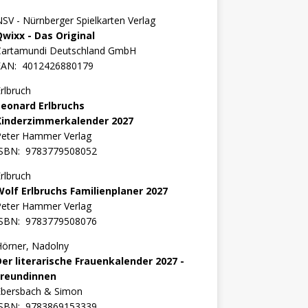
SV - Nürnberger Spielkarten Verlag
Qwixx - Das Original
Cartamundi Deutschland GmbH
EAN:
4012426880179
rlbruch
Leonard Erlbruchs
Kinderzimmerkalender 2027
Peter Hammer Verlag
ISBN:
9783779508052
rlbruch
Wolf Erlbruchs Familienplaner 2027
Peter Hammer Verlag
ISBN:
9783779508076
örner, Nadolny
Der literarische Frauenkalender 2027 -
Freundinnen
Ebersbach & Simon
ISBN:
9783869153339