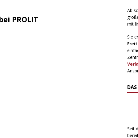
Ab so
große
bei PROLIT
mit l
Sie e
Freit
einfa
Zentr
Verl
Anspr
DAS
Seit 
berei