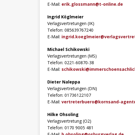
E-Mail:
erik.glossmann@t-online.de
Ingrid Köglmeier
Verlagsvertretungen (IK)
Telefon: 085639767240
E-Mail:
ingrid.koeglmeier@verlagsvertr
Michael Schikowski
Verlagsvertretungen (MS)
Telefon: 0221-60870-38
E-Mail:
schikowski@immerschoensachlic
Dieter Naleppa
Verlagsvertretungen (DN)
Telefon: 01736122107
E-Mail:
vertreterbuero@kornsand-agent
Hilke Ohsoling
Verlagsvertretung (O2)
Telefon: 0170 9005 481
E-Mail:
h.ohsoling@osburgverlag.de