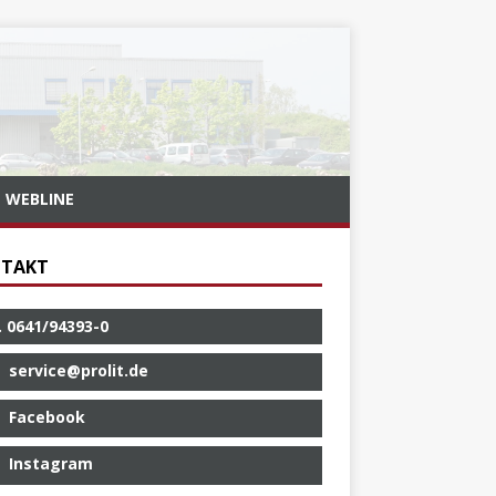
WEBLINE
TAKT
. 0641/94393-0
service@prolit.de
Facebook
Instagram