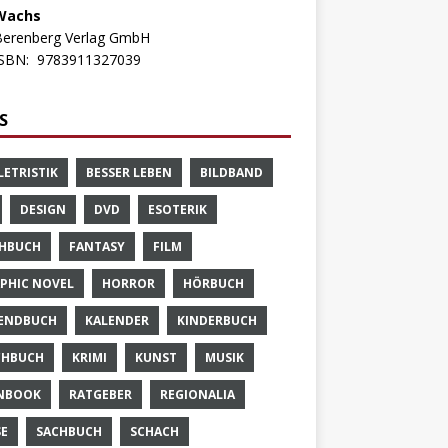
Wachs
Berenberg Verlag GmbH
ISBN:
9783911327039
S
LETRISTIK
BESSER LEBEN
BILDBAND
DESIGN
DVD
ESOTERIK
HBUCH
FANTASY
FILM
PHIC NOVEL
HORROR
HÖRBUCH
ENDBUCH
KALENDER
KINDERBUCH
CHBUCH
KRIMI
KUNST
MUSIK
NBOOK
RATGEBER
REGIONALIA
SE
SACHBUCH
SCHACH