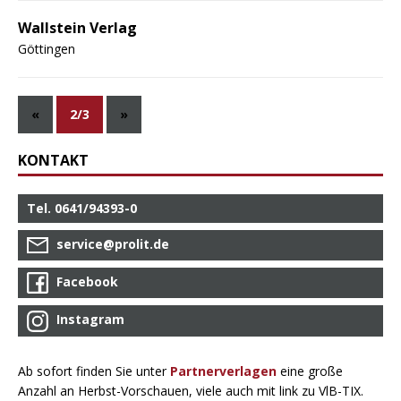
Wallstein Verlag
Göttingen
«
2/3
»
KONTAKT
Tel. 0641/94393-0
service@prolit.de
Facebook
Instagram
Ab sofort finden Sie unter
Partnerverlagen
eine große
Anzahl an Herbst-Vorschauen, viele auch mit link zu VlB-TIX.