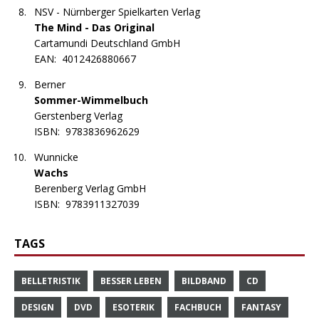
NSV - Nürnberger Spielkarten Verlag
The Mind - Das Original
Cartamundi Deutschland GmbH
EAN:
4012426880667
Berner
Sommer-Wimmelbuch
Gerstenberg Verlag
ISBN:
9783836962629
Wunnicke
Wachs
Berenberg Verlag GmbH
ISBN:
9783911327039
TAGS
BELLETRISTIK
BESSER LEBEN
BILDBAND
CD
DESIGN
DVD
ESOTERIK
FACHBUCH
FANTASY