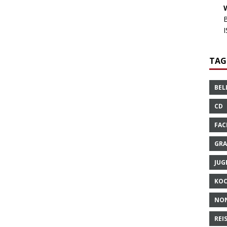
TAG
BEL
CD
FAC
GRA
JUG
KO
NO
REI