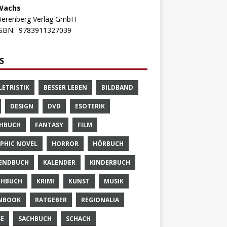
Wachs
Berenberg Verlag GmbH
ISBN:
9783911327039
S
LETRISTIK
BESSER LEBEN
BILDBAND
DESIGN
DVD
ESOTERIK
HBUCH
FANTASY
FILM
PHIC NOVEL
HORROR
HÖRBUCH
ENDBUCH
KALENDER
KINDERBUCH
CHBUCH
KRIMI
KUNST
MUSIK
NBOOK
RATGEBER
REGIONALIA
SE
SACHBUCH
SCHACH