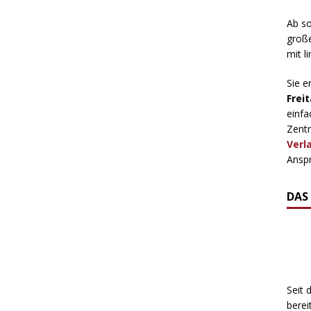
Ab so
große
mit l
Sie e
Freit
einfa
Zentr
Verl
Anspr
DAS
Seit 
berei