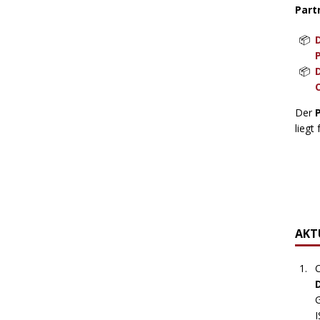
Part
Der
liegt 
AKTU
C
G