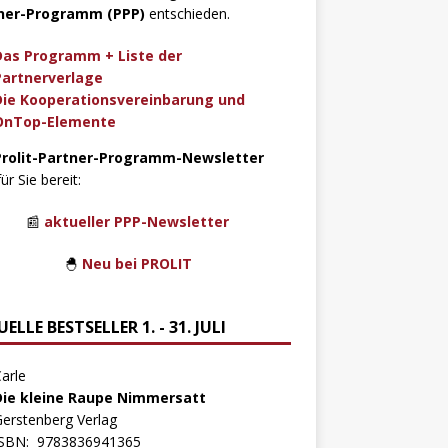
ner-Programm (PPP)
entschieden.
Das Programm + Liste der
Partnerverlage
Die Kooperationsvereinbarung und
OnTop-Elemente
Prolit-Partner-Programm-Newsletter
für Sie bereit:
📰
aktueller PPP-Newsletter
🐣
Neu bei PROLIT
ELLE BESTSELLER 1. - 31. JULI
arle
Die kleine Raupe Nimmersatt
erstenberg Verlag
ISBN:
9783836941365