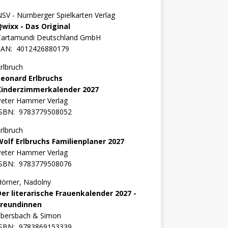
SV - Nürnberger Spielkarten Verlag
Qwixx - Das Original
Cartamundi Deutschland GmbH
EAN:
4012426880179
rlbruch
Leonard Erlbruchs
Kinderzimmerkalender 2027
Peter Hammer Verlag
ISBN:
9783779508052
rlbruch
Wolf Erlbruchs Familienplaner 2027
Peter Hammer Verlag
ISBN:
9783779508076
örner, Nadolny
Der literarische Frauenkalender 2027 -
Freundinnen
Ebersbach & Simon
ISBN:
9783869153339