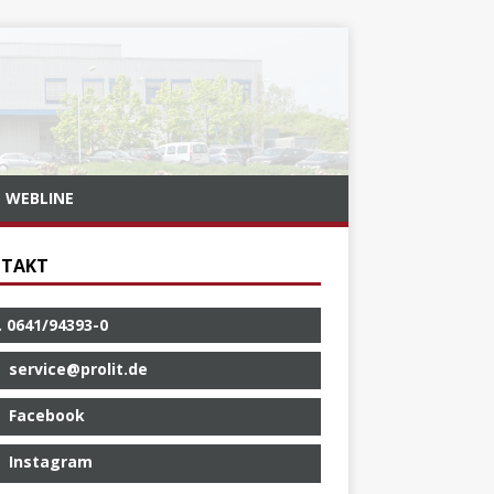
WEBLINE
TAKT
. 0641/94393-0
service@prolit.de
Facebook
Instagram