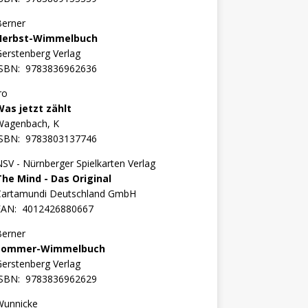
Berner
Herbst-Wimmelbuch
erstenberg Verlag
ISBN:
9783836962636
ro
Was jetzt zählt
Wagenbach, K
ISBN:
9783803137746
SV - Nürnberger Spielkarten Verlag
The Mind - Das Original
Cartamundi Deutschland GmbH
EAN:
4012426880667
Berner
Sommer-Wimmelbuch
erstenberg Verlag
ISBN:
9783836962629
Wunnicke