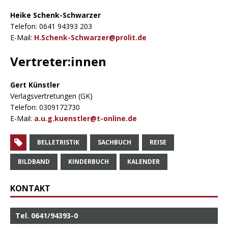
Heike Schenk-Schwarzer
Telefon: 0641 94393 203
E-Mail:
H.Schenk-Schwarzer@prolit.de
Vertreter:innen
Gert Künstler
Verlagsvertretungen (GK)
Telefon: 0309172730
E-Mail:
a.u.g.kuenstler@t-online.de
BELLETRISTIK
SACHBUCH
REISE
BILDBAND
KINDERBUCH
KALENDER
KONTAKT
Tel. 0641/94393-0