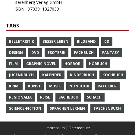
Berenberg Verlag GmbH
ISBN:
9783911327039
TAGS
BELLETRISTIK
BESSER LEBEN
BILDBAND
CD
DESIGN
DVD
ESOTERIK
FACHBUCH
FANTASY
FILM
GRAPHIC NOVEL
HORROR
HÖRBUCH
JUGENDBUCH
KALENDER
KINDERBUCH
KOCHBUCH
KRIMI
KUNST
MUSIK
NONBOOK
RATGEBER
REGIONALIA
REISE
SACHBUCH
SCHACH
SCIENCE-FICTION
SPRACHEN LERNEN
TASCHENBUCH
Impressum
|
Datenschutz