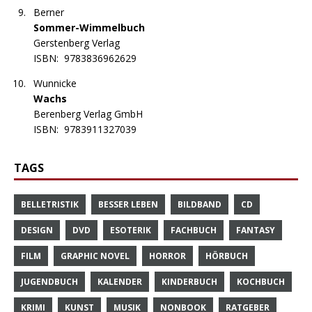
Berner
Sommer-Wimmelbuch
Gerstenberg Verlag
ISBN:
9783836962629
Wunnicke
Wachs
Berenberg Verlag GmbH
ISBN:
9783911327039
TAGS
BELLETRISTIK
BESSER LEBEN
BILDBAND
CD
DESIGN
DVD
ESOTERIK
FACHBUCH
FANTASY
FILM
GRAPHIC NOVEL
HORROR
HÖRBUCH
JUGENDBUCH
KALENDER
KINDERBUCH
KOCHBUCH
KRIMI
KUNST
MUSIK
NONBOOK
RATGEBER