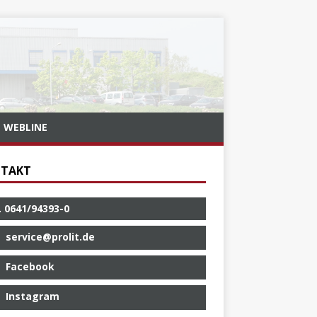
WEBLINE
TAKT
. 0641/94393-0
service@prolit.de
Facebook
Instagram