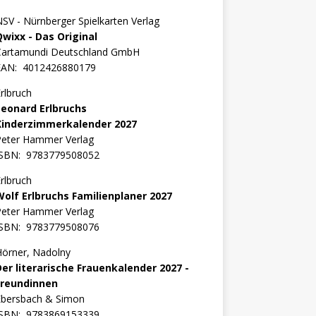
SV - Nürnberger Spielkarten Verlag
Qwixx - Das Original
Cartamundi Deutschland GmbH
EAN:
4012426880179
rlbruch
Leonard Erlbruchs
Kinderzimmerkalender 2027
Peter Hammer Verlag
ISBN:
9783779508052
rlbruch
Wolf Erlbruchs Familienplaner 2027
Peter Hammer Verlag
ISBN:
9783779508076
örner, Nadolny
Der literarische Frauenkalender 2027 -
Freundinnen
Ebersbach & Simon
ISBN:
9783869153339