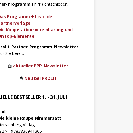
ner-Programm (PPP)
entschieden.
Das Programm + Liste der
Partnerverlage
Die Kooperationsvereinbarung und
OnTop-Elemente
Prolit-Partner-Programm-Newsletter
für Sie bereit:
📰
aktueller PPP-Newsletter
🐣
Neu bei PROLIT
ELLE BESTSELLER 1. - 31. JULI
arle
Die kleine Raupe Nimmersatt
erstenberg Verlag
ISBN:
9783836941365