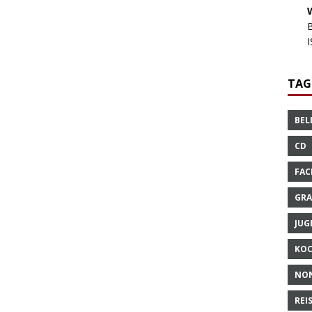
TAG
BEL
CD
FAC
GRA
JUG
KO
NO
REI