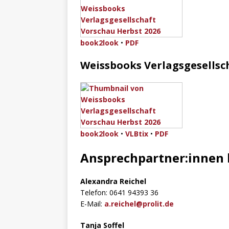
book2look
•
PDF
Weissbooks Verlagsgesellsc
book2look
•
VLBtix
•
PDF
Ansprechpartner:innen 
Alexandra Reichel
Telefon: 0641 94393 36
E-Mail:
a.reichel@prolit.de
Tanja Soffel