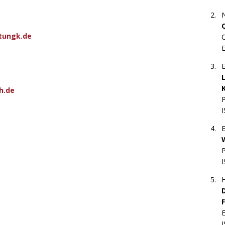
N
etungk.de
E
h.de
E
H