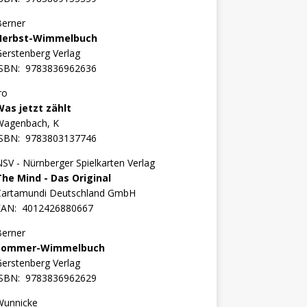
Berner
Herbst-Wimmelbuch
erstenberg Verlag
ISBN:
9783836962636
ro
Was jetzt zählt
Wagenbach, K
ISBN:
9783803137746
SV - Nürnberger Spielkarten Verlag
The Mind - Das Original
Cartamundi Deutschland GmbH
EAN:
4012426880667
Berner
Sommer-Wimmelbuch
erstenberg Verlag
ISBN:
9783836962629
Wunnicke