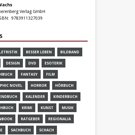
Wachs
Berenberg Verlag GmbH
ISBN:
9783911327039
S
LETRISTIK
BESSER LEBEN
BILDBAND
DESIGN
DVD
ESOTERIK
HBUCH
FANTASY
FILM
PHIC NOVEL
HORROR
HÖRBUCH
ENDBUCH
KALENDER
KINDERBUCH
CHBUCH
KRIMI
KUNST
MUSIK
NBOOK
RATGEBER
REGIONALIA
SE
SACHBUCH
SCHACH