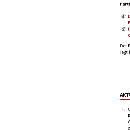
Part
Der
liegt 
AKTU
C
G