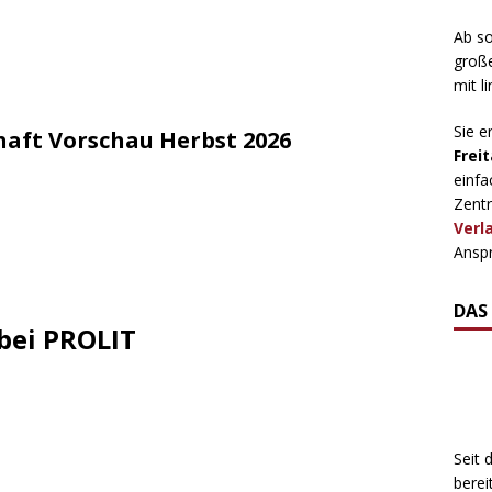
Ab so
große
mit l
Sie e
haft Vorschau Herbst 2026
Freit
einfa
Zentr
Verl
Anspr
DAS
bei PROLIT
Seit 
berei